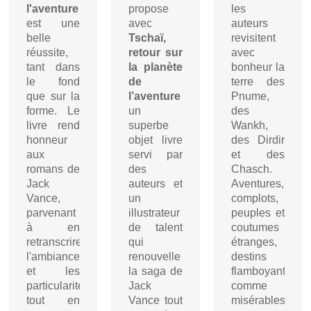
l'aventure
propose
les
est une
avec
auteurs
belle
Tschaï,
revisitent
réussite,
retour sur
avec
tant dans
la planète
bonheur la
le fond
de
terre des
que sur la
l’aventure
Pnume,
forme. Le
un
des
livre rend
superbe
Wankh,
honneur
objet livre
des Dirdir
aux
servi par
et des
romans de
des
Chasch.
Jack
auteurs et
Aventures,
Vance,
un
complots,
parvenant
illustrateur
peuples et
à en
de talent
coutumes
retranscrire
qui
étranges,
l'ambiance
renouvelle
destins
et les
la saga de
flamboyants
particularités
Jack
comme
tout en
Vance tout
misérables,