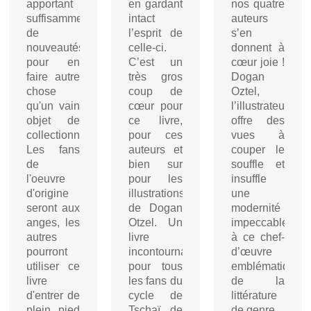
apportant
en gardant
nos quatre
suffisamment
intact
auteurs
de
l’esprit de
s’en
nouveautés
celle-ci.
donnent à
pour en
C’est un
cœur joie !
faire autre
très gros
Dogan
chose
coup de
Oztel,
qu'un vain
cœur pour
l’illustrateur
objet de
ce livre,
offre des
collectionnite.
pour ces
vues à
Les fans
auteurs et
couper le
de
bien sur
souffle et
l'oeuvre
pour les
insuffle
d'origine
illustrations
une
seront aux
de Dogan
modernité
anges, les
Otzel. Un
impeccable
autres
livre
à ce chef-
pourront
incontournable
d’œuvre
utiliser ce
pour tous
emblématique
livre
les fans du
de la
d'entrer de
cycle de
littérature
plein pied
Tschaï de
de genre.